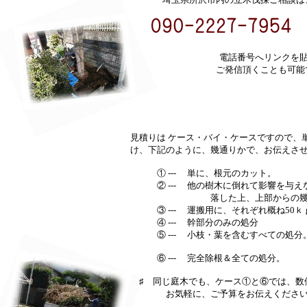
電話番号へリンクを
ご発信頂くことも可能で
見積りは ケース・バイ・ケースですので、
け、下記のように、幾通りかで、お伝えさ
① --- 単に、根元のカット。
② --- 他の樹木に倒れて影響を与え
落した上、上部からの幾度か
③ --- 運搬用に、それぞれ概ね50ｋ
④ --- 幹部分のみの処分
⑤ --- 小枝・葉を含むすべての処分
⑥ --- 完全除根＆全ての処分。
♯ 同じ庭木でも、ケース①と⑥では、数
お気軽に、ご予算をお伝えください